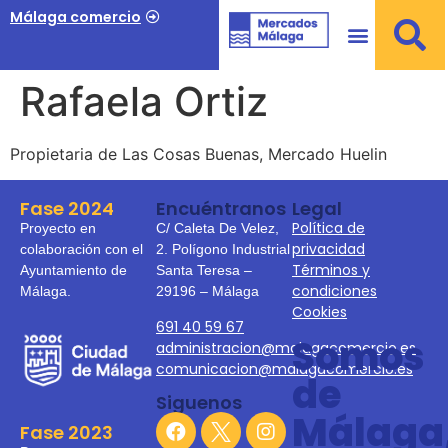
Málaga comercio
Rafaela Ortiz
Propietaria de Las Cosas Buenas, Mercado Huelin
Fase 2024
Encuéntranos
Legal
Política de
Proyecto en
C/ Caleta De Velez,
privacidad
colaboración con el
2. Polígono Industrial
Términos y
Ayuntamiento de
Santa Teresa –
condiciones
Málaga.
29196 – Málaga
Cookies
691 40 59 67
Somos
administracion@malagacomercio.es
comunicacion@malagacomercio.es
de
Siguenos
Málaga
Fase 2023