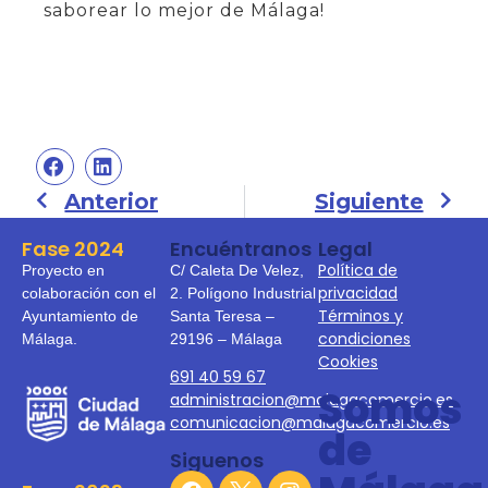
saborear lo mejor de Málaga!
Anterior
Siguiente
Fase 2024
Encuéntranos
Legal
Política de
Proyecto en
C/ Caleta De Velez,
privacidad
colaboración con el
2. Polígono Industrial
Términos y
Ayuntamiento de
Santa Teresa –
condiciones
Málaga.
29196 – Málaga
Cookies
691 40 59 67
Somos
administracion@malagacomercio.es
comunicacion@malagacomercio.es
de
Siguenos