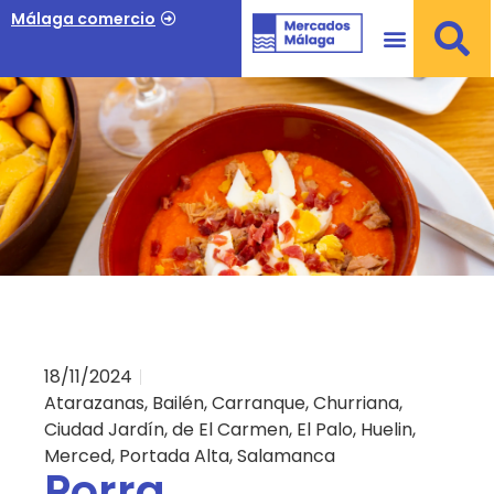
Málaga comercio
18/11/2024
Atarazanas
,
Bailén
,
Carranque
,
Churriana
,
Ciudad Jardín
,
de El Carmen
,
El Palo
,
Huelin
,
Merced
,
Portada Alta
,
Salamanca
Porra